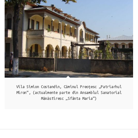
Techirghiol
Vila Simion Costandin, Căminul Preoțesc „Patriarhul
Miron”, (actualmente parte din Ansamblul Sanatorial
Mănăstiresc „Sfânta Maria”)