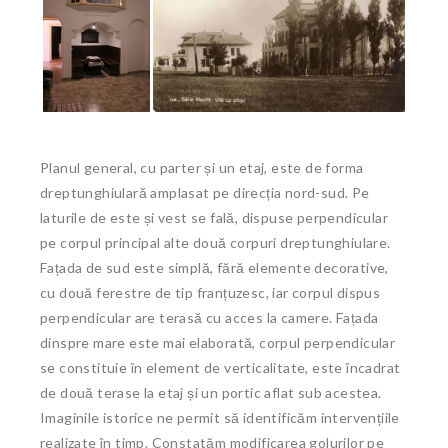
Planul general, cu parter și un etaj, este de forma
dreptunghiulară amplasat pe direcția nord-sud. Pe
laturile de este și vest se fală, dispuse perpendicular
pe corpul principal alte două corpuri dreptunghiulare.
Fațada de sud este simplă, fără elemente decorative,
cu două ferestre de tip franțuzesc, iar corpul dispus
perpendicular are terasă cu acces la camere. Fațada
dinspre mare este mai elaborată, corpul perpendicular
se constituie în element de verticalitate, este încadrat
de două terase la etaj și un portic aflat sub acestea.
Imaginile istorice ne permit să identificăm intervențiile
realizate în timp. Constatăm modificarea golurilor pe