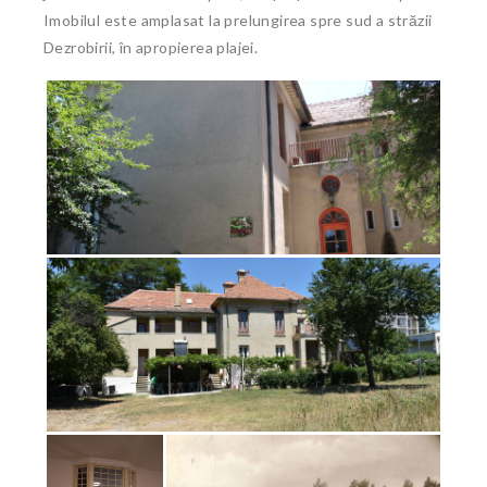
Imobilul este amplasat la prelungirea spre sud a străzii
Dezrobirii, în apropierea plajei.