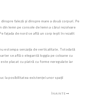
e dinspre faleză și dinspre mare a două corpuri. Pe
on din lemn pe console de lemn a cărui rezolvare
 fațada de nord se află un corp ieșit în rezalit
 nu estompa senzația de verticalitate. Totodată
 parter se află o elegantă loggia pe coloane cu
l este placat cu piatră cu forme neregulate iar
c la posibilitatea existenței unor spații
ÎNAINTE