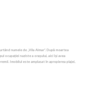
la purtând numele de „Vila Almar”. După moartea
ul ocupației naziste a orașului, aici își avea
vremii. Imobilul este amplasat în apropierea plajei,