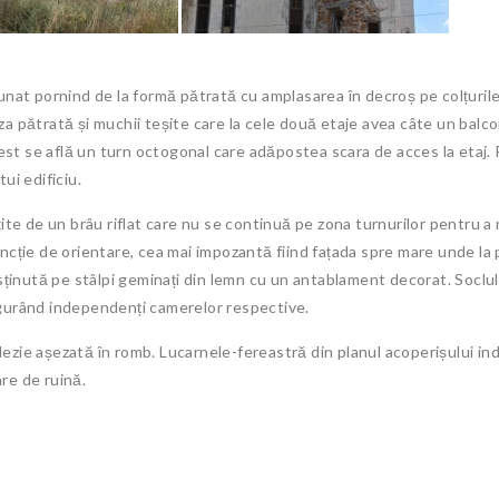
adunat pornind de la formă pătrată cu amplasarea în decroș pe colțuril
aza pătrată și muchii teșite care la cele două etaje avea câte un balc
st se află un turn octogonal care adăpostea scara de acces la etaj. Pe
ui edificiu.
te de un brâu riflat care nu se continuă pe zona turnurilor pentru a
funcție de orientare, cea mai impozantă fiind fațada spre mare unde la
susținută pe stâlpi geminați din lemn cu un antablament decorat. Soclu
sigurând independenți camerelor respective.
ezie așezată în romb. Lucarnele-fereastră din planul acoperișului indu
are de ruină.