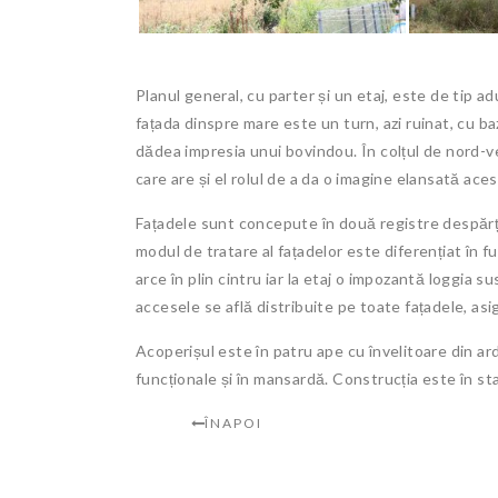
Planul general, cu parter și un etaj, este de tip 
fațada dinspre mare este un turn, azi ruinat, cu b
dădea impresia unui bovindou. În colțul de nord-ve
care are și el rolul de a da o imagine elansată acest
Fațadele sunt concepute în două registre despărți
modul de tratare al fațadelor este diferențiat în 
arce în plin cintru iar la etaj o impozantă loggia 
accesele se află distribuite pe toate fațadele, a
Acoperișul este în patru ape cu învelitoare din ard
funcționale și în mansardă. Construcția este în st
ÎNAPOI